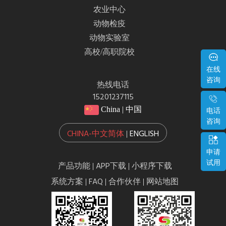
农业中心
动物检疫
动物实验室
高校/高职院校
在线
咨询
热线电话
15201237115
China | 中国
电话
咨询
CHINA-中文简体
ENGLISH
|
申请
试用
产品功能
APP下载
小程序下载
|
|
系统方案
FAQ
合作伙伴
网站地图
|
|
|