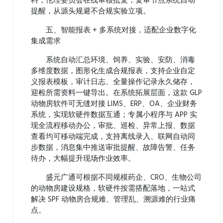
料，伦理委员会在线审核批复，复审节点系统自动
提醒，从源头规避不合规实验立项。
五、智能报表 + 多系统对接，适配企业数字化
集成需求
系统自动汇总环境、饲养、实验、安防、消毒
多维度数据，图形化生成合规报表，支持企业自定
义报表模板，审计日志、全量操作记录永久储存，
迎检所需资料一键导出。在系统拓展层面，这款 GLP
动物房软件可无缝对接 LIMS、ERP、OA、企业财务
系统，实现软硬件数据互通；专属小程序与 APP 实
现全流程移动办公，审批、巡检、异常上报、数据
查看均可移动端完成，支持离线录入、联网自动同
步数据，消息集中推送审批提醒、故障告警、任务
待办，大幅提升现场作业效率。
盛元广通可根据不同规模药企、CRO、生物公司
的动物房建设规格，软硬件按需搭配落地，一站式
解决 SPF 动物房合规难、管理乱、溯源难的行业痛
点。