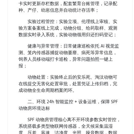
卡实时更新存栏数据，配套繁育台账管理，记录配
种、产仔、幼崽信息并自动统计存活率；
实验过程管控：实验立项、伦理线上审核、实
验方案备案线上完成，动物分组、给药取样、观测
数据实时录入系统，实验动物领用归还扫码登记；
健康与异常管理：日常健康巡检依托 AI 视觉监
测、笼内传感器捕捉动物萎靡、病死等异常信息，
饲养人员移动端打卡巡检，异常问题拍照一键上
报；
动物处置：实验终止后的安乐死、淘汰动物可
在线提交无害化处置审批，处置凭证上传归档，完
成动物全生命周期档案闭环。
二、环境 24h 智能监控 + 设备运维，保障 SPF
动物房环境达标
SPF 动物房管理核心离不开环境参数实时管控，
系统搭载多类型物联网传感器，全天候采集温湿
度、压差、风速、洁净度、光照、噪音数据，数据