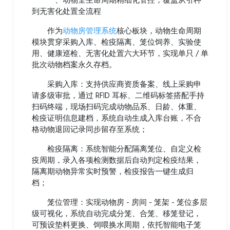
一、动物全生命周期精细化管控，覆盖从引种
到无害化处置全流程
作为
动物房管理系统
核心板块，动物生命周期
模块贯穿采购入库、检疫隔离、笼位饲养、实验使
用、健康巡检、无害化处置六大环节，实现单只 / 单
批次动物档案永久存档。
采购入库：支持供应商资质备案、线上采购申
请多级审批，通过 RFID 耳标、二维码标签搭配手持
扫码终端，现场扫码完成动物品系、日龄、体重、
检疫证明信息建档，系统自动生成入库台账，不合
格动物退回记录同步留存至系统；
检疫隔离：系统智能分配隔离笼位、自定义检
疫周期，录入各项检测数据后自动判定检疫结果，
隔离期动物异常实时预警，检疫报告一键生成归
档；
笼位管理：实现动物房 - 房间 - 笼架 - 笼位多层
级可视化，系统自动完成分笼、合笼、移笼登记，
可预设垫料更换、饲喂换水周期，依托智能电子笼