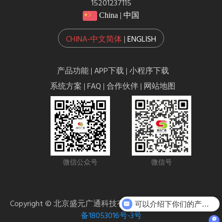
15201237115
China | 中国
CHINA-中文简体
ENGLISH
|
产品功能
APP下载
小程序下载
|
|
系统方案
FAQ
合作伙伴
网站地图
|
|
|
微信公众号
微信号
可以介绍下你们的产品么
Copyright © 北京盛元广通科技有限公司 版权所有
京ICP
你们是怎么收费的呢
备18053016号-3号