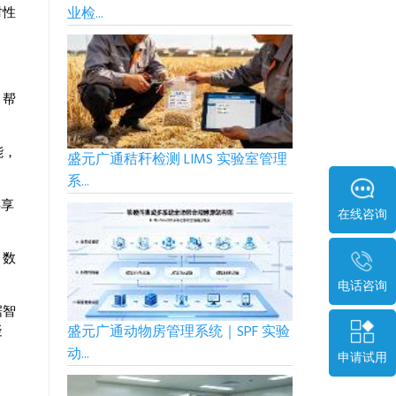
业检...
时性
，帮
能，
盛元广通秸秆检测 LIMS 实验室管理
系...
共享
在线咨询
、数
电话咨询
据智
盛元广通动物房管理系统｜SPF 实验
疑
动...
申请试用