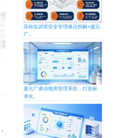
高校实训室安全管理痛点拆解+盛元
广...
盛元广通动物房管理系统，打造标
准化...
)，