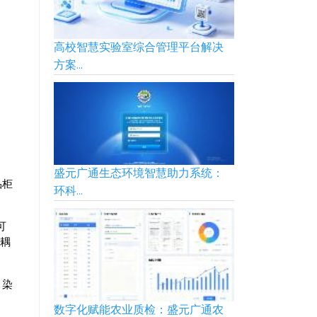
高校智慧实验室综合管理平台解决
方案...
盛元广通生态环境智慧助力系统：
品柜
环科...
可
松耦
、染
数字化赋能农业质检：盛元广通农