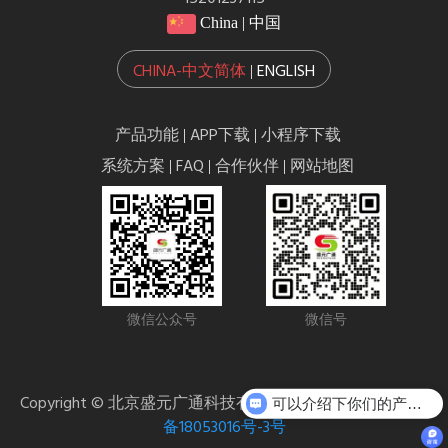
China | 中国
CHINA-中文简体
ENGLISH
|
产品功能
APP下载
小程序下载
|
|
系统方案
FAQ
合作伙伴
网站地图
|
|
|
微信公众号
微信号
可以介绍下你们的产品么
Copyright © 北京盛元广通科技有限公司 版权所有
京ICP
你们是怎么收费的呢
备18053016号-3号